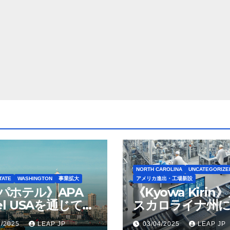
NORTH CAROLINA
UNCATEGORIZE
TATE
WASHINGTON
事業拡大
アメリカ進出・工場新設
パホテル》APA
《Kyowa Kirin
el USAを通じて
スカロライナ州に
ton Seattleの取得
米リージョン初の
1/2025
LEAP JP
03/04/2025
LEAP JP