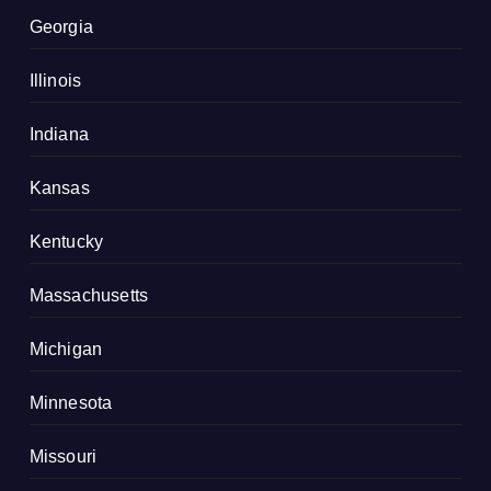
Georgia
Illinois
Indiana
Kansas
Kentucky
Massachusetts
Michigan
Minnesota
Missouri