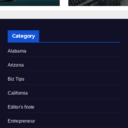
了
建設を決定
Category
Alabama
Arizona
Biz Tips
California
Editor's Note
Entrepreneur