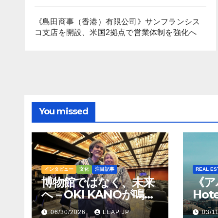
《島田商事（香港）有限公司》サンフランシス
コ支店を開設、米国2拠点で営業体制を強化へ
You missed
インタビュー
文化
注目記事
REAL ES
博物館ではなく、未来
《ア
へ – OKI KANOが鳴ら
Hot
すトンコリの音
Hil
06/30/2026
LEAP JP
03/1