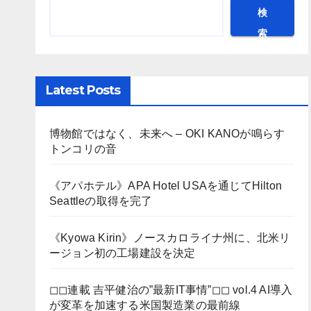
検
索
Latest Posts
博物館ではなく、未来へ – OKI KANOが鳴らす
トンコリの音
《アパホテル》APA Hotel USAを通じてHilton
Seattleの取得を完了
《Kyowa Kirin》ノースカロライナ州に、北米リ
ージョン初の工場建設を決定
◻︎◻︎連載 吉平健治の”最新IT事情”◻︎◻︎ vol.4 AI導入
が変革を加速する米国製造業の最前線