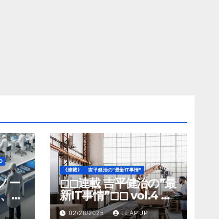
D
《連載》
吉平健治の”最新IT事情”
》ノー
◻︎◻︎連載 吉平健治の”最
、北
新IT事情”◻︎◻︎ vol.4 AI
工場
導入が変革を加速する
02/28/2025
LEAP JP