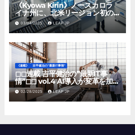
《Kyowa Kirin》ノースカロラ
イナ州に、北米リージョン初の
工場建設を決定
03/04/2025
LEAP JP
《連載》
吉平健治の”最新IT事情”
◻︎◻︎連載 吉平健治の”最新IT事
情”◻︎◻︎ vol.4 AI導入が変革を加速
する米国製造業の最前線
02/28/2025
LEAP JP