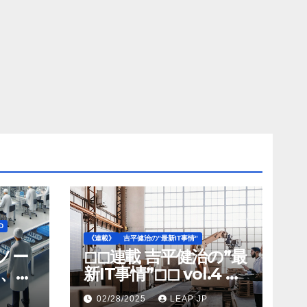
D
《連載》
吉平健治の”最新IT事情”
》ノー
◻︎◻︎連載 吉平健治の”最
、北
新IT事情”◻︎◻︎ vol.4 AI
工場
導入が変革を加速する
02/28/2025
LEAP JP