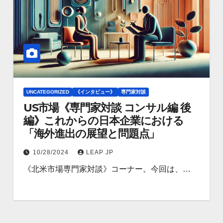
UNCATEGORIZED
《インタビュー》
専門家対談
US市場《専門家対談 コンサル編 後
編》これからの日本企業における
「海外進出の展望と問題点」
10/28/2024
LEAP JP
《北米市場専門家対談》コーナー。今回は、…