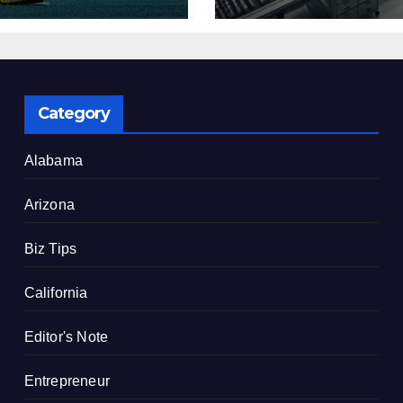
了
建設を決定
Category
Alabama
Arizona
Biz Tips
California
Editor's Note
Entrepreneur