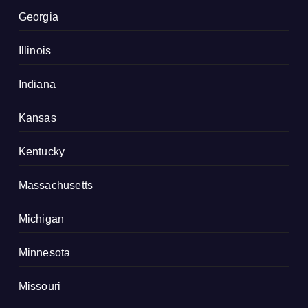
Georgia
Illinois
Indiana
Kansas
Kentucky
Massachusetts
Michigan
Minnesota
Missouri