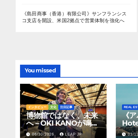
《島田商事（香港）有限公司》サンフランシス
コ支店を開設、米国2拠点で営業体制を強化へ
You missed
インタビュー
文化
注目記事
REAL ES
博物館ではなく、未来
《ア
へ – OKI KANOが鳴ら
Hot
すトンコリの音
Hil
06/30/2026
LEAP JP
03/1