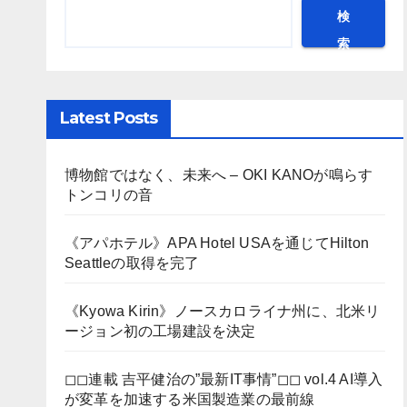
検
索
Latest Posts
博物館ではなく、未来へ – OKI KANOが鳴らす
トンコリの音
《アパホテル》APA Hotel USAを通じてHilton
Seattleの取得を完了
《Kyowa Kirin》ノースカロライナ州に、北米リ
ージョン初の工場建設を決定
◻︎◻︎連載 吉平健治の”最新IT事情”◻︎◻︎ vol.4 AI導入
が変革を加速する米国製造業の最前線