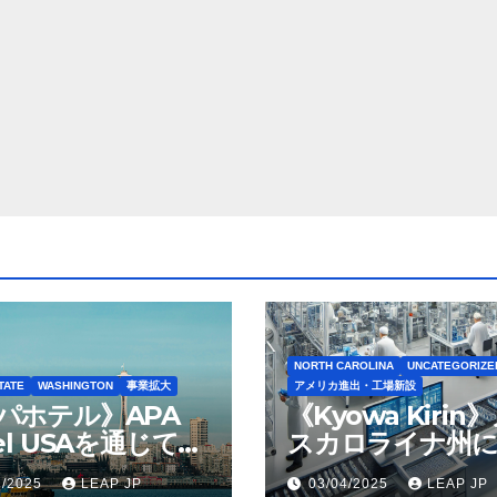
NORTH CAROLINA
UNCATEGORIZE
TATE
WASHINGTON
事業拡大
アメリカ進出・工場新設
パホテル》APA
《Kyowa Kirin
el USAを通じて
スカロライナ州に
ton Seattleの取得
米リージョン初の
1/2025
LEAP JP
03/04/2025
LEAP JP