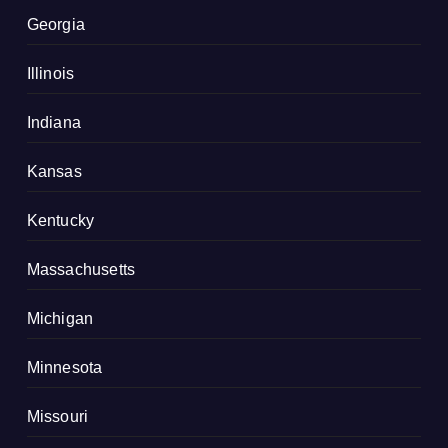
Georgia
Illinois
Indiana
Kansas
Kentucky
Massachusetts
Michigan
Minnesota
Missouri