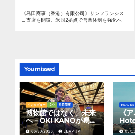
《島田商事（香港）有限公司》サンフランシス
コ支店を開設、米国2拠点で営業体制を強化へ
You missed
インタビュー
文化
注目記事
REAL ES
博物館ではなく、未来
《ア
へ – OKI KANOが鳴ら
Hot
すトンコリの音
Hil
06/30/2026
LEAP JP
03/1