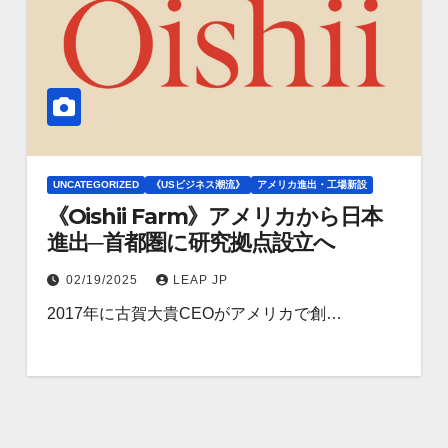
UNCATEGORIZED
《USビジネス潮流》
アメリカ進出・工場新設
《Oishii Farm》アメリカから日本
進出─首都圏に研究拠点設立へ
02/19/2025
LEAP JP
2017年に古賀大貴CEOがアメリカで創…