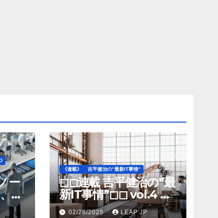
D
《連載》
吉平健治の”最新IT事情”
》ノー
◻︎◻︎連載 吉平健治の”最
、北
新IT事情”◻︎◻︎ vol.4 AI
工場
導入が変革を加速する
02/28/2025
LEAP JP