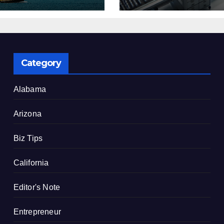
了
建設を決定
Category
Alabama
Arizona
Biz Tips
California
Editor's Note
Entrepreneur