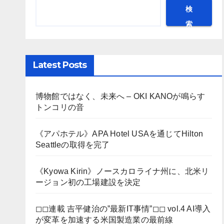
検
索
Latest Posts
博物館ではなく、未来へ – OKI KANOが鳴らす
トンコリの音
《アパホテル》APA Hotel USAを通じてHilton
Seattleの取得を完了
《Kyowa Kirin》ノースカロライナ州に、北米リ
ージョン初の工場建設を決定
◻︎◻︎連載 吉平健治の”最新IT事情”◻︎◻︎ vol.4 AI導入
が変革を加速する米国製造業の最前線