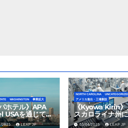
NORTH CAROLINA
UNCATEGORIZE
TATE
WASHINGTON
事業拡大
アメリカ進出・工場新設
パホテル》APA
《Kyowa Kirin
el USAを通じて
スカロライナ州に
ton Seattleの取得
米リージョン初の
1/2025
LEAP JP
03/04/2025
LEAP JP