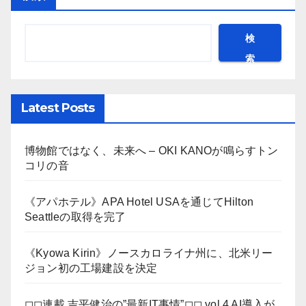
検
索
Latest Posts
博物館ではなく、未来へ – OKI KANOが鳴らすトン
コリの音
《アパホテル》APA Hotel USAを通じてHilton
Seattleの取得を完了
《Kyowa Kirin》ノースカロライナ州に、北米リー
ジョン初の工場建設を決定
◻︎◻︎連載 吉平健治の”最新IT事情”◻︎◻︎ vol.4 AI導入が