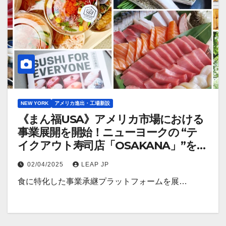
NEW YORK
アメリカ進出・工場新設
《まん福USA》アメリカ市場における
事業展開を開始！ニューヨークの “テ
イクアウト寿司店「OSAKANA」”を事
業承継
02/04/2025
LEAP JP
食に特化した事業承継プラットフォームを展…