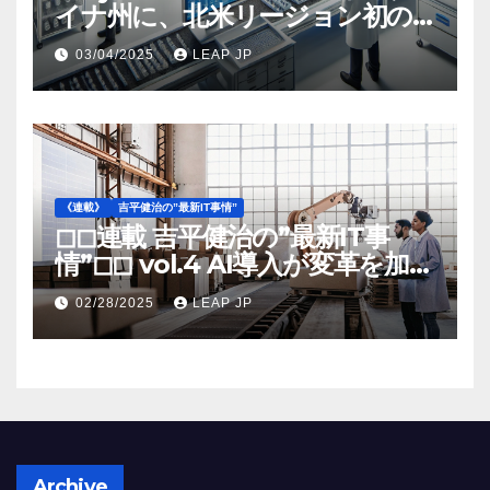
イナ州に、北米リージョン初の
工場建設を決定
03/04/2025
LEAP JP
《連載》
吉平健治の”最新IT事情”
◻︎◻︎連載 吉平健治の”最新IT事
情”◻︎◻︎ vol.4 AI導入が変革を加速
する米国製造業の最前線
02/28/2025
LEAP JP
Archive