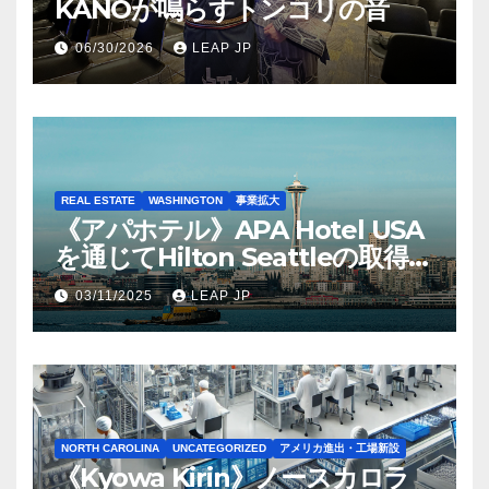
KANOが鳴らすトンコリの音
06/30/2026
LEAP JP
REAL ESTATE
WASHINGTON
事業拡大
《アパホテル》APA Hotel USA
を通じてHilton Seattleの取得を
完了
03/11/2025
LEAP JP
NORTH CAROLINA
UNCATEGORIZED
アメリカ進出・工場新設
《Kyowa Kirin》ノースカロラ