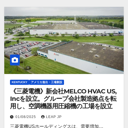
KENTUCKY
アメリカ進出・工場新設
《三菱電機》新会社MELCO HVAC US,
Incを設立。グループ会社製造拠点を転
用し、空調機器用圧縮機の工場を設立
01/08/2025
LEAP JP
三菱電機USホールディングスは、需要増加…