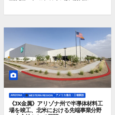
ARIZONA
アメリカ進出・工場新設
WESTERN REGION
《JX金属》アリゾナ州で半導体材料工
場を竣工、北米における先端事業分野