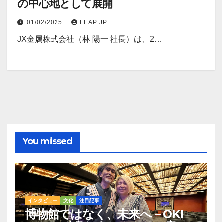
の中心地として展開
01/02/2025
LEAP JP
JX金属株式会社（林 陽一 社長）は、2…
You missed
インタビュー
文化
注目記事
博物館ではなく、未来へ – OKI