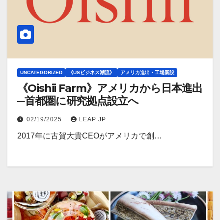
UNCATEGORIZED
《USビジネス潮流》
アメリカ進出・工場新設
《Oishii Farm》アメリカから日本進出
─首都圏に研究拠点設立へ
02/19/2025
LEAP JP
2017年に古賀大貴CEOがアメリカで創…