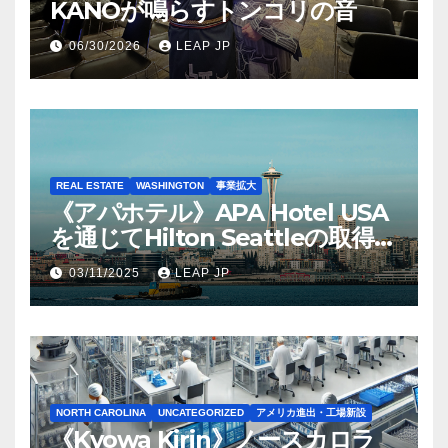
KANOが鳴らすトンコリの音
06/30/2026
LEAP JP
REAL ESTATE
WASHINGTON
事業拡大
《アパホテル》APA Hotel USA
を通じてHilton Seattleの取得を
完了
03/11/2025
LEAP JP
NORTH CAROLINA
UNCATEGORIZED
アメリカ進出・工場新設
《Kyowa Kirin》ノースカロラ