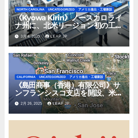
NORTH CAROLINA
UNCATEGORIZED
アメリカ進出・工場新設
《Kyowa Kirin》ノースカロライ
ナ州に、北米リージョン初の工場
建設を決定
3月 4, 2025
LEAP JP
CALIFORNIA
UNCATEGORIZED
アメリカ進出・工場新設
《島田商事（香港）有限公司》サ
ンフランシスコ支店を開設、米国
2拠点で営業体制を強化へ
2月 26, 2025
LEAP JP