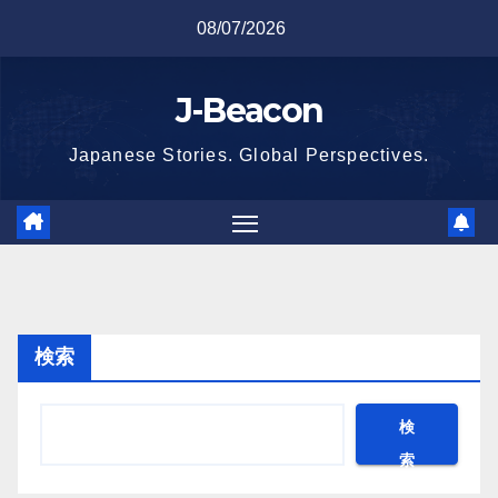
Skip
08/07/2026
to
content
J-Beacon
Japanese Stories. Global Perspectives.
検索
検
索