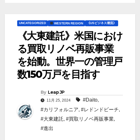
UNCATEGORIZED
《USビジネス潮流》
WESTERN REGION
《大東建託》米国におけ
る買取リノベ再販事業
を始動。世界一の管理戸
数150万戸を目指す
By
Leap JP
#Daito
,
11月 25, 2024
#カリフォルニア
,
#レドンドビーチ
,
#大東建託
,
#買取リノベ再販事業
,
#進出