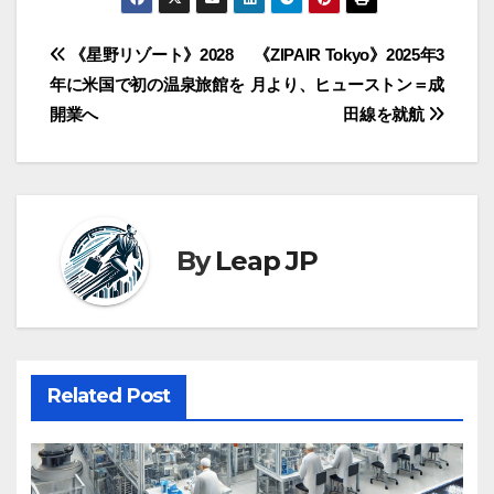
投
《星野リゾート》2028
《ZIPAIR Tokyo》2025年3
年に米国で初の温泉旅館を
月より、ヒューストン＝成
稿
開業へ
田線を就航
ナ
ビ
ゲ
By
Leap JP
ー
シ
ョ
Related Post
ン