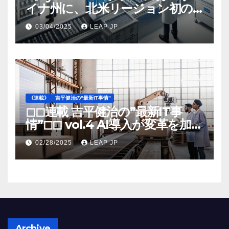
イナ州に、北米リージョン初の
工場建設を決定
03/04/2025
LEAP JP
《連載》
吉平健治の”最新IT事情”
◻︎◻︎連載 吉平健治の”最新IT事
情”◻︎◻︎ vol.4 AI導入が変革を加速
する米国製造業の最前線
02/28/2025
LEAP JP
Archive