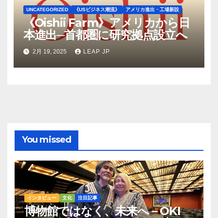
UNCATEGORIZED
《USビジネス潮流》
アメリカ進出・工場新設
《Oishii Farm》アメリカから日
本進出─首都圏に研究拠点設立へ
2月 19, 2025
LEAP JP
You missed
インタビュー
文化
注目記事
博物館ではなく、未来へ – OKI