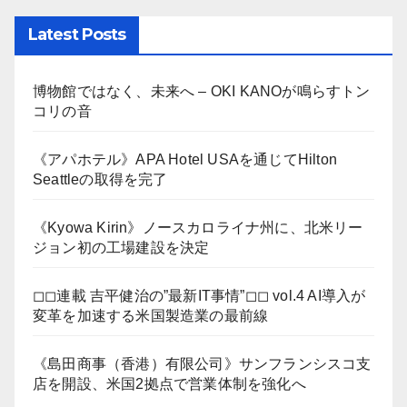
Latest Posts
博物館ではなく、未来へ – OKI KANOが鳴らすトン
コリの音
《アパホテル》APA Hotel USAを通じてHilton
Seattleの取得を完了
《Kyowa Kirin》ノースカロライナ州に、北米リー
ジョン初の工場建設を決定
◻︎◻︎連載 吉平健治の”最新IT事情”◻︎◻︎ vol.4 AI導入が
変革を加速する米国製造業の最前線
《島田商事（香港）有限公司》サンフランシスコ支
店を開設、米国2拠点で営業体制を強化へ