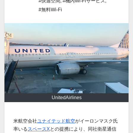
#快適空間
,
#機内Wi-Fiサービス
,
#無料Wi-Fi
UnitedAirlines
米航空会社
ユナイテッド航空
がイーロンマスク氏
率いる
スペースX
との提携により、同社衛星通信