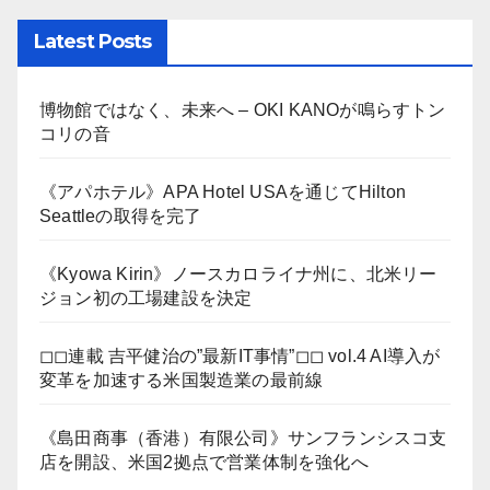
Latest Posts
博物館ではなく、未来へ – OKI KANOが鳴らすトン
コリの音
《アパホテル》APA Hotel USAを通じてHilton
Seattleの取得を完了
《Kyowa Kirin》ノースカロライナ州に、北米リー
ジョン初の工場建設を決定
◻︎◻︎連載 吉平健治の”最新IT事情”◻︎◻︎ vol.4 AI導入が
変革を加速する米国製造業の最前線
《島田商事（香港）有限公司》サンフランシスコ支
店を開設、米国2拠点で営業体制を強化へ