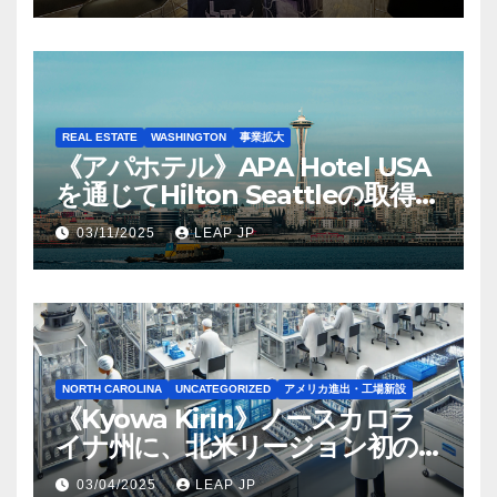
REAL ESTATE
WASHINGTON
事業拡大
《アパホテル》APA Hotel USA
を通じてHilton Seattleの取得を
完了
03/11/2025
LEAP JP
NORTH CAROLINA
UNCATEGORIZED
アメリカ進出・工場新設
《Kyowa Kirin》ノースカロラ
イナ州に、北米リージョン初の
工場建設を決定
03/04/2025
LEAP JP