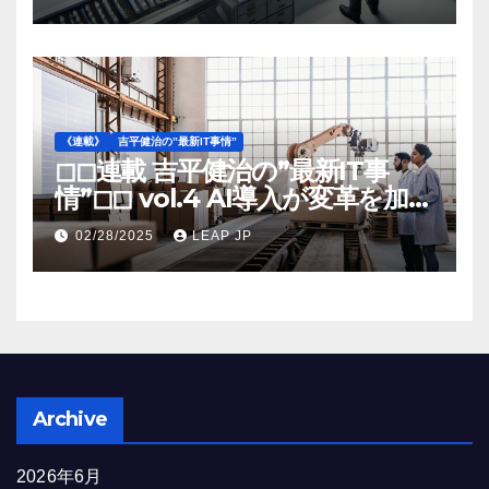
《連載》
吉平健治の”最新IT事情”
◻︎◻︎連載 吉平健治の”最新IT事
情”◻︎◻︎ vol.4 AI導入が変革を加速
する米国製造業の最前線
02/28/2025
LEAP JP
Archive
2026年6月