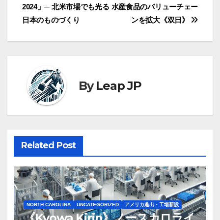
稿
2024」─ 北米市場でも光る
水産食品のバリューチェー
ナ
日本のものづくり
ンを拡大《双日》
ビ
ゲ
ー
By
Leap JP
シ
ョ
ン
Related Post
NORTH CAROLINA
UNCATEGORIZED
アメリカ進出・工場新設
《Kyowa Kirin》ノースカロライ