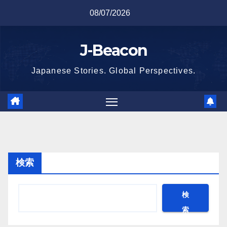
Skip
08/07/2026
to
content
J-Beacon
Japanese Stories. Global Perspectives.
検索
検
索