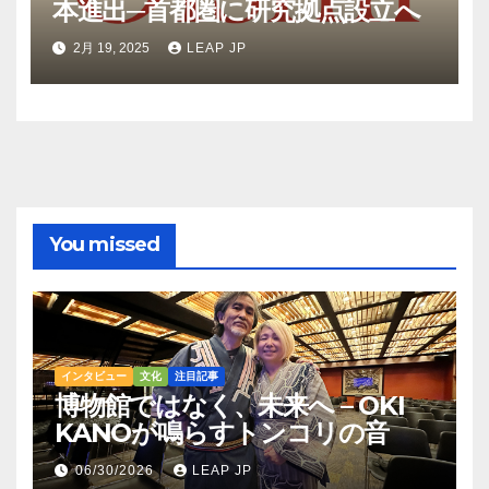
本進出─首都圏に研究拠点設立へ
2月 19, 2025
LEAP JP
You missed
インタビュー
文化
注目記事
博物館ではなく、未来へ – OKI
KANOが鳴らすトンコリの音
06/30/2026
LEAP JP