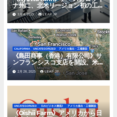
ナ州に、北米リージョン初の工場
建設を決定
3月 4, 2025
LEAP JP
CALIFORNIA
UNCATEGORIZED
アメリカ進出・工場新設
《島田商事（香港）有限公司》サ
ンフランシスコ支店を開設、米国
2拠点で営業体制を強化へ
2月 26, 2025
LEAP JP
UNCATEGORIZED
《USビジネス潮流》
アメリカ進出・工場新設
《Oishii Farm》アメリカから日