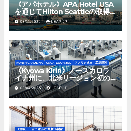
《アパホテル》APA Hotel USA
を通じてHilton Seattleの取得を
完了
03/11/2025
LEAP JP
NORTH CAROLINA
UNCATEGORIZED
アメリカ進出・工場新設
《Kyowa Kirin》ノースカロラ
イナ州に、北米リージョン初の
工場建設を決定
03/04/2025
LEAP JP
《連載》
吉平健治の”最新IT事情”