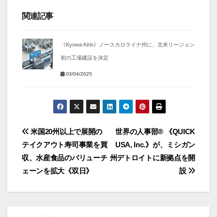
関連記事
《Kyowa Kirin》ノースカロライナ州に、北米リージョン
初の工場建設を決定
03/04/2025
投
米国20州以上で展開の
世界の人事部® 《QUICK
テイクアウト寿司事業を買
USA, Inc.》が、ミシガン
稿
収、水産食品のバリューチ
州デトロイトに新拠点を開
ナ
ェーンを拡大《双日》
設
ビ
ゲ