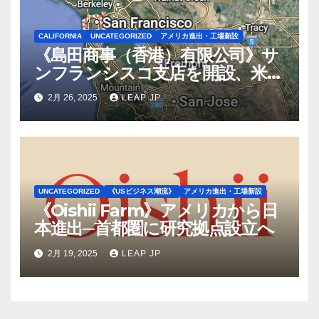
CALIFORNIA
UNCATEGORIZED
アメリカ進出・工場新設
《島田商事（香港）有限公司》サ
ンフランシスコ支店を開設、米国
2拠点で営業体制を強化へ
2月 26, 2025
LEAP JP
UNCATEGORIZED
《USビジネス潮流》
アメリカ進出・工場新設
《Oishii Farm》アメリカから日
本進出─首都圏に研究拠点設立へ
2月 19, 2025
LEAP JP