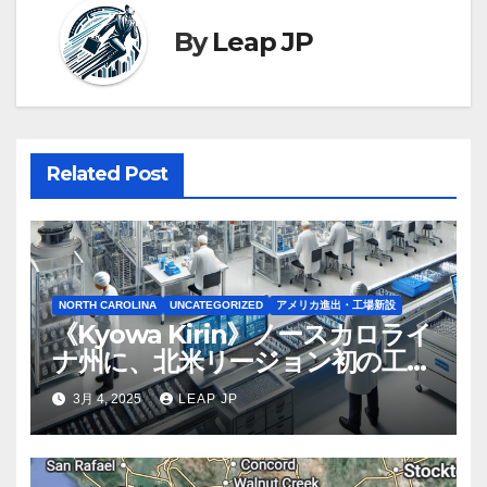
ー
By
Leap JP
シ
ョ
ン
Related Post
NORTH CAROLINA
UNCATEGORIZED
アメリカ進出・工場新設
《Kyowa Kirin》ノースカロライ
ナ州に、北米リージョン初の工場
建設を決定
3月 4, 2025
LEAP JP