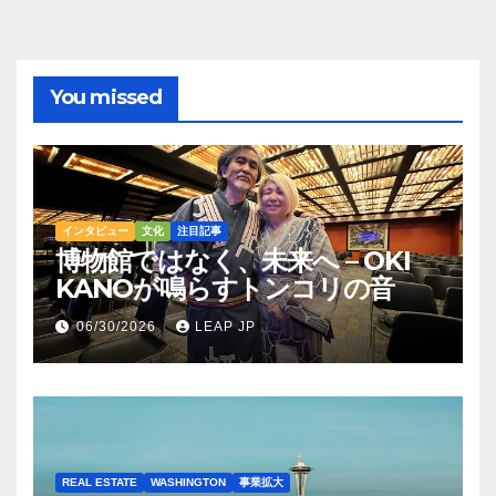
You missed
インタビュー
文化
注目記事
博物館ではなく、未来へ – OKI
KANOが鳴らすトンコリの音
06/30/2026
LEAP JP
REAL ESTATE
WASHINGTON
事業拡大