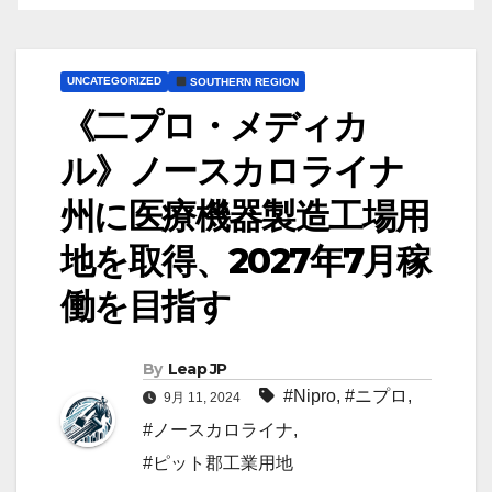
UNCATEGORIZED
SOUTHERN REGION
《二プロ・メディカ
ル》ノースカロライナ
州に医療機器製造工場用
地を取得、2027年7月稼
働を目指す
By
Leap JP
#Nipro
,
#ニプロ
,
9月 11, 2024
#ノースカロライナ
,
#ピット郡工業用地