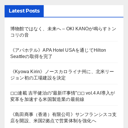
Latest Posts
博物館ではなく、未来へ – OKI KANOが鳴らすトン
コリの音
《アパホテル》APA Hotel USAを通じてHilton
Seattleの取得を完了
《Kyowa Kirin》ノースカロライナ州に、北米リー
ジョン初の工場建設を決定
◻︎◻︎連載 吉平健治の”最新IT事情”◻︎◻︎ vol.4 AI導入が
変革を加速する米国製造業の最前線
《島田商事（香港）有限公司》サンフランシスコ支
店を開設、米国2拠点で営業体制を強化へ