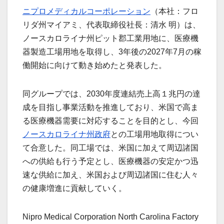
ニプロメディカルコーポレーション
（本社：フロ
リダ州マイアミ、代表取締役社長：清水 明）は、
ノースカロライナ州ピット郡工業用地に、医療機
器製造工場用地を取得し、3年後の2027年7月の稼
働開始に向けて動き始めたと発表した。
同グループでは、2030年度連結売上高１兆円の達
成を目指し事業活動を推進しており、米国で高ま
る医療機器需要に対応することを目的とし、今回
ノースカロライナ州政府
との工場用地取得につい
て合意した。同工場では、米国に加えて周辺諸国
への供給も行う予定とし、医療機器の安定かつ迅
速な供給に加え、米国および周辺諸国に住む人々
の健康増進に貢献していく。
Nipro Medical Corporation North Carolina Factory