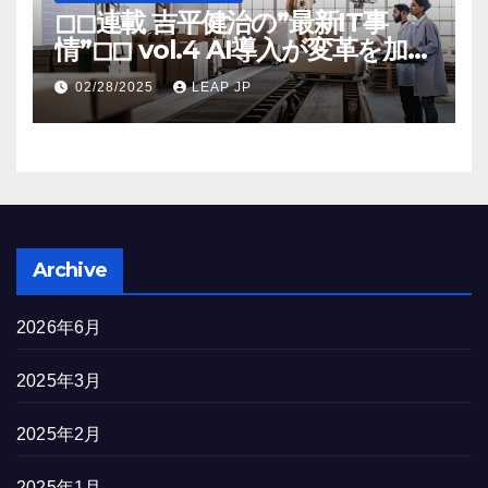
◻︎◻︎連載 吉平健治の”最新IT事
情”◻︎◻︎ vol.4 AI導入が変革を加速
する米国製造業の最前線
02/28/2025
LEAP JP
Archive
2026年6月
2025年3月
2025年2月
2025年1月