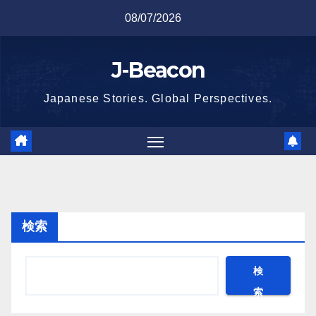
Skip
08/07/2026
to
content
J-Beacon
Japanese Stories. Global Perspectives.
検索
検
索