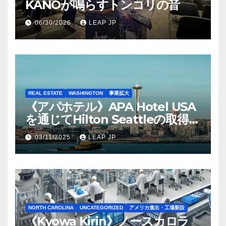
KANOが鳴らすトンコリの音
06/30/2026
LEAP JP
REAL ESTATE
WASHINGTON
事業拡大
《アパホテル》APA Hotel USA
を通じてHilton Seattleの取得を
完了
03/11/2025
LEAP JP
NORTH CAROLINA
UNCATEGORIZED
アメリカ進出・工場新設
《Kyowa Kirin》ノースカロラ