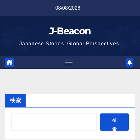
Skip
08/08/2026
to
content
J-Beacon
Japanese Stories. Global Perspectives.
検索
検
索