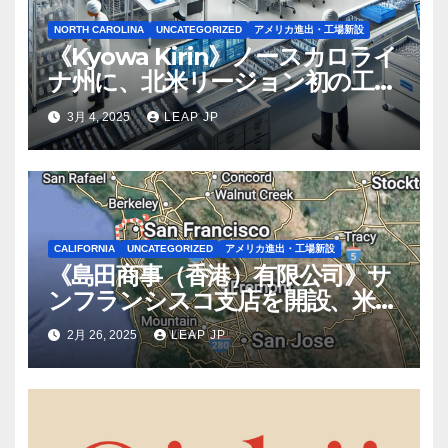
NORTH CAROLINA
UNCATEGORIZED
アメリカ進出・工場新設
《Kyowa Kirin》ノースカロライ
ナ州に、北米リージョン初の工場
建設を決定
3月 4, 2025
LEAP JP
CALIFORNIA
UNCATEGORIZED
アメリカ進出・工場新設
《島田商事（香港）有限公司》サ
ンフランシスコ支店を開設、米国
2拠点で営業体制を強化へ
2月 26, 2025
LEAP JP