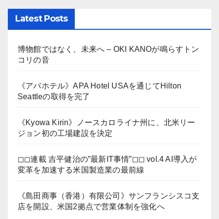
Latest Posts
博物館ではなく、未来へ – OKI KANOが鳴らすトン
コリの音
《アパホテル》APA Hotel USAを通じてHilton
Seattleの取得を完了
《Kyowa Kirin》ノースカロライナ州に、北米リー
ジョン初の工場建設を決定
◻︎◻︎連載 吉平健治の”最新IT事情”◻︎◻︎ vol.4 AI導入が
変革を加速する米国製造業の最前線
《島田商事（香港）有限公司》サンフランシスコ支
店を開設、米国2拠点で営業体制を強化へ