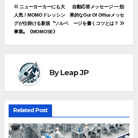
投
ニューヨーカーにも大
自動応答メッセージ ━ 効
人気！MOMOドレッシン
果的なOut Of Officeメッセ
稿
グが仕掛ける新規〝ソルベ
ージを書くコツとは？
ナ
事業〟《MOMOSE》
ビ
ゲ
ー
By
Leap JP
シ
ョ
ン
Related Post