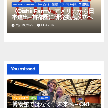
UNCATEGORIZED
《USビジネス潮流》
アメリカ進出・工場新設
《Oishii Farm》アメリカから日
本進出─首都圏に研究拠点設立へ
2月 19, 2025
LEAP JP
You missed
インタビュー
文化
注目記事
博物館ではなく、未来へ – OKI