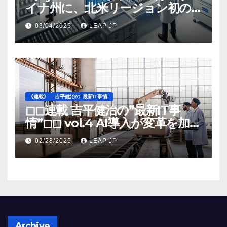
イナ州に、北米リージョン初の
工場建設を決定
03/04/2025
LEAP JP
《連載》
吉平健治の”最新IT事情”
◻︎◻︎連載 吉平健治の”最新IT事
情”◻︎◻︎ vol.4 AI導入が変革を加速
する米国製造業の最前線
02/28/2025
LEAP JP
Archive