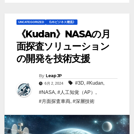
UNCATEGORIZED
《USビジネス潮流》
《Kudan》NASAの月
面探査ソリューション
の開発を技術支援
By
Leap JP
#3D
,
#Kudan
,
6月 2, 2024
#NASA
,
#人工知覚（AP）
,
#月面探査車両
,
#深層技術