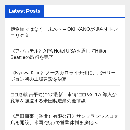
Latest Posts
博物館ではなく、未来へ – OKI KANOが鳴らすトン
コリの音
《アパホテル》APA Hotel USAを通じてHilton
Seattleの取得を完了
《Kyowa Kirin》ノースカロライナ州に、北米リー
ジョン初の工場建設を決定
◻︎◻︎連載 吉平健治の”最新IT事情”◻︎◻︎ vol.4 AI導入が
変革を加速する米国製造業の最前線
《島田商事（香港）有限公司》サンフランシスコ支
店を開設、米国2拠点で営業体制を強化へ