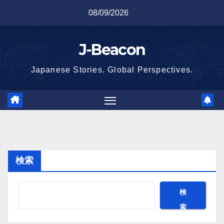
Skip
08/09/2026
to
content
J-Beacon
Japanese Stories. Global Perspectives.
検索
検
索