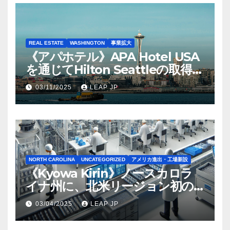
REAL ESTATE
WASHINGTON
事業拡大
《アパホテル》APA Hotel USA
を通じてHilton Seattleの取得を
完了
03/11/2025
LEAP JP
NORTH CAROLINA
UNCATEGORIZED
アメリカ進出・工場新設
《Kyowa Kirin》ノースカロラ
イナ州に、北米リージョン初の
工場建設を決定
03/04/2025
LEAP JP