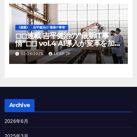
《連載》
吉平健治の”最新IT事情”
◻︎◻︎連載 吉平健治の”最新IT事
情”◻︎◻︎ vol.4 AI導入が変革を加速
する米国製造業の最前線
02/28/2025
LEAP JP
Archive
2026年6月
2025年3月