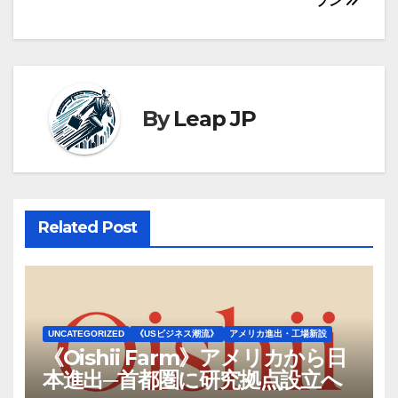
ナ
プン
ビ
ゲ
ー
By
Leap JP
シ
ョ
ン
Related Post
UNCATEGORIZED
《USビジネス潮流》
アメリカ進出・工場新設
《Oishii Farm》アメリカから日
本進出─首都圏に研究拠点設立へ