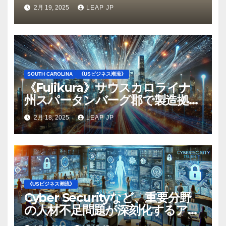
2月 19, 2025
LEAP JP
SOUTH CAROLINA
《USビジネス潮流》
《Fujikura》サウスカロライナ
州スパータンバーグ郡で製造拠点
を拡大─光ファイバケーブル事業
2月 18, 2025
LEAP JP
を拡大へ
《USビジネス潮流》
Cyber Securityなど、重要分野
の人材不足問題が深刻化するアメ
リカ