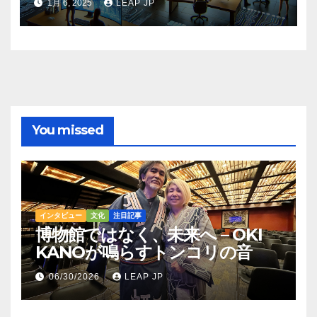
1月 6, 2025
LEAP JP
You missed
インタビュー
文化
注目記事
博物館ではなく、未来へ – OKI
KANOが鳴らすトンコリの音
06/30/2026
LEAP JP