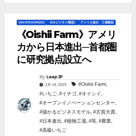
UNCATEGORIZED
《USビジネス潮流》
アメリカ進出・工場新設
《Oishii Farm》アメリ
カから日本進出─首都圏
に研究拠点設立へ
By
Leap JP
#Oishii Farm
,
2月 19, 2025
#いちご
,
#イチゴ
,
#オイシイ
,
#オープンイノベーションセンター
,
#儲かるビジネスモデル
,
#古賀大貴
,
#日本進出
,
#植物工場
,
#苺
,
#農業
,
#高級いちご