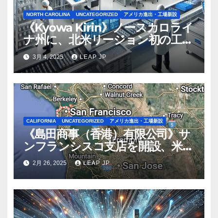
NORTH CAROLINA
UNCATEGORIZED
アメリカ進出・工場新設
《Kyowa Kirin》ノースカロライ
ナ州に、北米リージョン初の工場
建設を決定
3月 4, 2025
LEAP JP
CALIFORNIA
UNCATEGORIZED
アメリカ進出・工場新設
《島田商事（香港）有限公司》サ
ンフランシスコ支店を開設、米国
2拠点で営業体制を強化へ
2月 26, 2025
LEAP JP