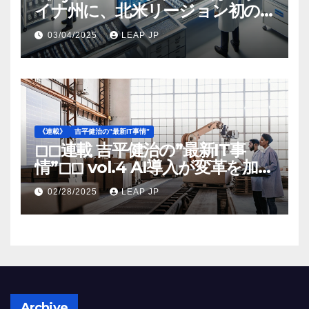
イナ州に、北米リージョン初の
工場建設を決定
03/04/2025
LEAP JP
《連載》
吉平健治の”最新IT事情”
◻︎◻︎連載 吉平健治の”最新IT事
情”◻︎◻︎ vol.4 AI導入が変革を加速
する米国製造業の最前線
02/28/2025
LEAP JP
Archive