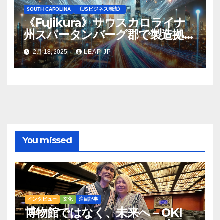
SOUTH CAROLINA
《USビジネス潮流》
《Fujikura》サウスカロライナ
州スパータンバーグ郡で製造拠点
を拡大─光ファイバケーブル事業
2月 18, 2025
LEAP JP
を拡大へ
You missed
インタビュー
文化
注目記事
博物館ではなく、未来へ – OKI