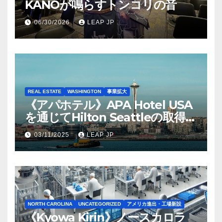
KANOが鳴らすトンコリの音
06/30/2026
LEAP JP
REAL ESTATE
WASHINGTON
事業拡大
《アパホテル》APA Hotel USA
を通じてHilton Seattleの取得を
完了
03/11/2025
LEAP JP
NORTH CAROLINA
UNCATEGORIZED
アメリカ進出・工場新設
《Kyowa Kirin》ノースカロラ