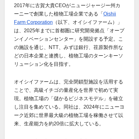
2017年に古賀大貴CEOがニュージャージー州カ
ーニーで創業した植物工場企業である「
Oishii
Farm Corporation
（以下、オイシイファーム）」
は、2025年までに首都圏に研究開発拠点「オープ
ンイノベーションセンター」を開設する予定。こ
の施設を通じ、NTT、みずほ銀行、荏原製作所な
どの日本企業と連携し、植物工場のターンキーソ
リューション化を目指す。
オイシイファームは、完全閉鎖型施設を活用する
ことで、高級イチゴの量産化を世界で初めて実
現。植物工場の「儲かるビジネスモデル」を確立
し注目を集めている。同社は、2024年にニューヨ
ーク近郊に世界最大級の植物工場を稼働させて以
来、生産能力を約20倍に拡大している。