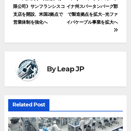
投
限公司》サンフランシスコ
イナ州スパータンバーグ郡
稿
支店を開設、米国2拠点で
で製造拠点を拡大─光ファ
ナ
営業体制を強化へ
イバケーブル事業を拡大へ
ビ
ゲ
ー
By
Leap JP
シ
ョ
ン
Related Post