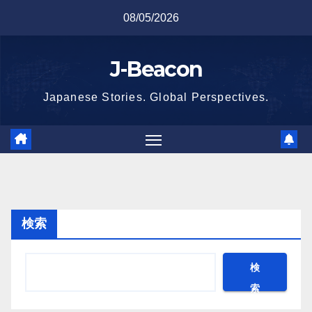
Skip
08/05/2026
to
content
J-Beacon
Japanese Stories. Global Perspectives.
検索
検
索