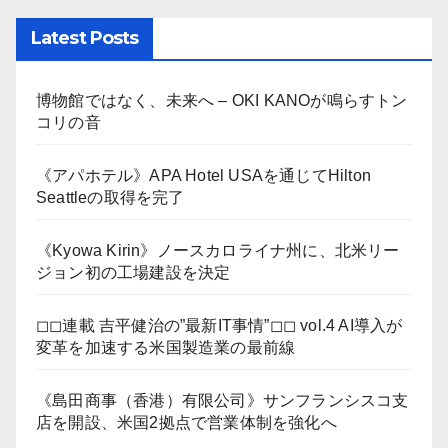
Latest Posts
博物館ではなく、未来へ – OKI KANOが鳴らすトン
コリの音
《アパホテル》APA Hotel USAを通じてHilton
Seattleの取得を完了
《Kyowa Kirin》ノースカロライナ州に、北米リー
ジョン初の工場建設を決定
◻︎◻︎連載 吉平健治の”最新IT事情”◻︎◻︎ vol.4 AI導入が
変革を加速する米国製造業の最前線
《島田商事（香港）有限公司》サンフランシスコ支
店を開設、米国2拠点で営業体制を強化へ