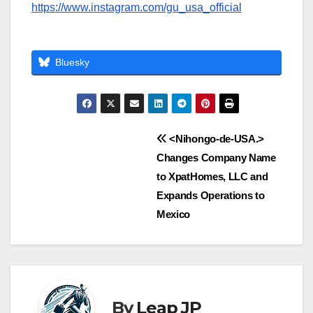
https://www.instagram.com/gu_usa_official
Bluesky
Post
<Nihongo-de-USA.>
Changes Company Name
navigation
to XpatHomes, LLC and
Expands Operations to
Mexico
By
Leap JP