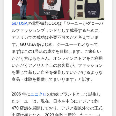
GU USA
の北野徹哉COOは「ジーユーがグローバ
ルファッションブランドとして成長するために、
アメリカでの成功は必要不可欠だと考えていま
す。GU USAをはじめ、ジーユー一丸となって、
まずはこの1号店の成功を目指します。ご来店い
ただく方はもちろん、オンラインストアをご利用
いただくアメリカ全土のお客様が、ファッション
を通じて新しい自分を発見していただけるような
商品・体験を提供してまいります」と話す。
2006 年に
ユニクロ
の姉妹ブランドとして誕生し
たジーユーは、現在、日本を中心にアジアで約
470 店舗を展開しており、アジア圏以外での正式
出店は初となる。2023 年秋に新設したニューヨ