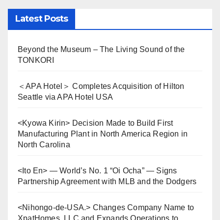
Latest Posts
Beyond the Museum – The Living Sound of the
TONKORI
＜APA Hotel＞ Completes Acquisition of Hilton
Seattle via APA Hotel USA
<Kyowa Kirin> Decision Made to Build First
Manufacturing Plant in North America Region in
North Carolina
<Ito En> — World’s No. 1 “Oi Ocha” — Signs
Partnership Agreement with MLB and the Dodgers
<Nihongo-de-USA.> Changes Company Name to
XpatHomes, LLC and Expands Operations to