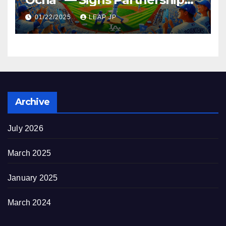
Agreement with MLB and
01/22/2025
LEAP JP
the Dodgers
Archive
July 2026
March 2025
January 2025
March 2024