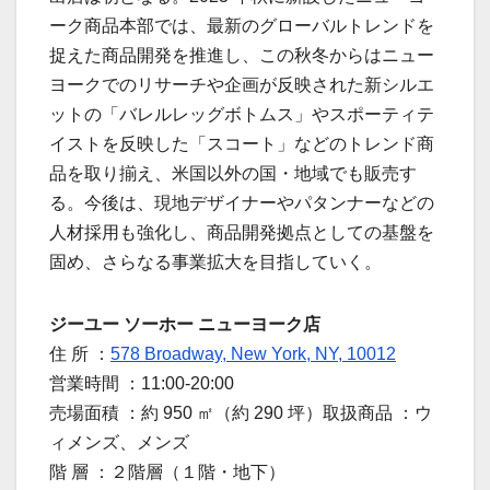
ーク商品本部では、最新のグローバルトレンドを
捉えた商品開発を推進し、この秋冬からはニュー
ヨークでのリサーチや企画が反映された新シルエ
ットの「バレルレッグボトムス」やスポーティテ
イストを反映した「スコート」などのトレンド商
品を取り揃え、米国以外の国・地域でも販売す
る。今後は、現地デザイナーやパタンナーなどの
人材採用も強化し、商品開発拠点としての基盤を
固め、さらなる事業拡大を目指していく。
ジーユー ソーホー ニューヨーク店
住 所 ：
578 Broadway, New York, NY, 10012
営業時間 ：11:00-20:00
売場面積 ：約 950 ㎡（約 290 坪）取扱商品 ：ウ
ィメンズ、メンズ
階 層 ：２階層（１階・地下）