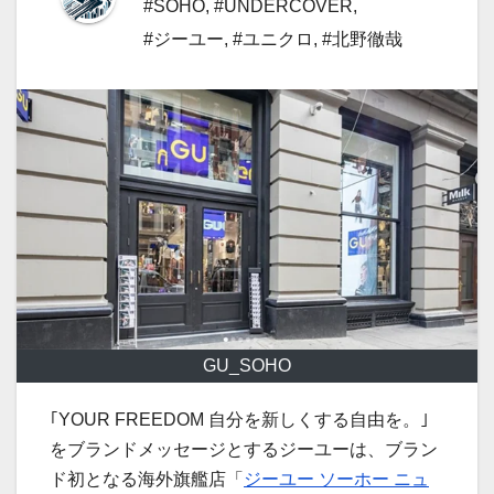
#SOHO
,
#UNDERCOVER
,
#ジーユー
,
#ユニクロ
,
#北野徹哉
GU_SOHO
｢YOUR FREEDOM 自分を新しくする自由を。｣
をブランドメッセージとするジーユーは、ブラン
ド初となる海外旗艦店「
ジーユー ソーホー ニュ