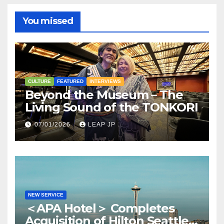
You missed
CULTURE
FEATURED
INTERVIEWS
Beyond the Museum – The
Living Sound of the TONKORI
07/01/2026
LEAP JP
NEW SERVICE
＜APA Hotel＞ Completes
Acquisition of Hilton Seattle