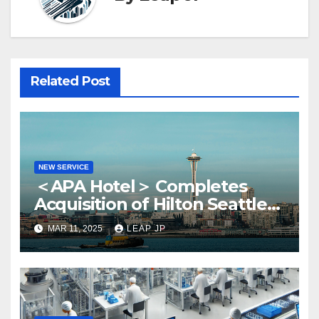
Related Post
NEW SERVICE
＜APA Hotel＞ Completes
Acquisition of Hilton Seattle
via APA Hotel USA
MAR 11, 2025
LEAP JP